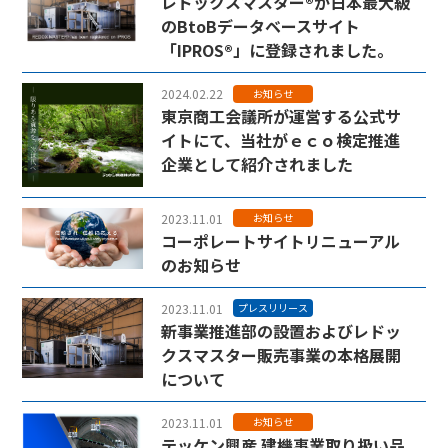
レドックスマスター®が日本最大級
のBtoBデータベースサイト
「IPROS®」に登録されました。
2024.02.22
お知らせ
東京商工会議所が運営する公式サ
イトにて、当社がｅｃｏ検定推進
企業として紹介されました
2023.11.01
お知らせ
コーポレートサイトリニューアル
のお知らせ
2023.11.01
プレスリリース
新事業推進部の設置およびレドッ
クスマスター販売事業の本格展開
について
2023.11.01
お知らせ
テッケン興産 建機事業取り扱い品