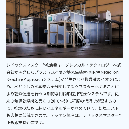
レドックスマスター®乾燥機は、グレンカル・テクノロジー株式
会社が開発したプラズマ式イオン等発生装置(MIRA=Mixed Ion
Reactive Approachシステム)が発生させる複数種のイオンによ
り、水どうしの水素結合を分断して低クラスター化することに
より乾燥促進を行う画期的な円筒形撹拌乾燥システムです。従
来の熱源乾燥機と異なり20℃～60℃程度の低温で処理するの
で、乾燥のために必要なエネルギーが極めて低く、処理コスト
も大幅に低減できます。テッケン興産は、レドックスマスター®
正規販売特約店です。