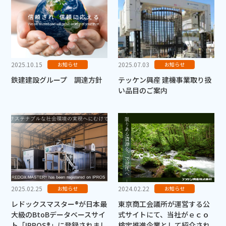
2025.10.15
2025.07.03
お知らせ
お知らせ
鉄建建設グループ 調達方針
テッケン興産 建機事業取り扱
い品目のご案内
2025.02.25
2024.02.22
お知らせ
お知らせ
レドックスマスター®が日本最
東京商工会議所が運営する公
大級のBtoBデータベースサイ
式サイトにて、当社がｅｃｏ
ト「IPROS®」に登録されまし
検定推進企業として紹介され