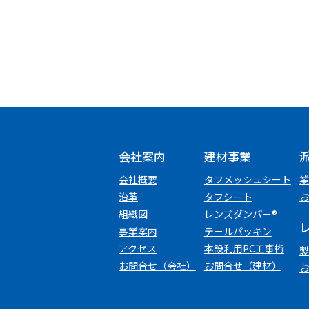
シ
ョ
ン
会社案内
建材事業
会社概要
タフメッシュシート
業
沿革
タフシート
お
組織図
レンズダンパー®
事業案内
テールパッキン
アクセス
本設利用PC工事桁
製
お問合せ（会社）
お問合せ（建材）
お