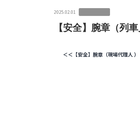
2025.02.01
【安全】腕章（列車
＜＜【安全】腕章（現場代理人 ）
投
稿
ナ
ビ
ゲ
ー