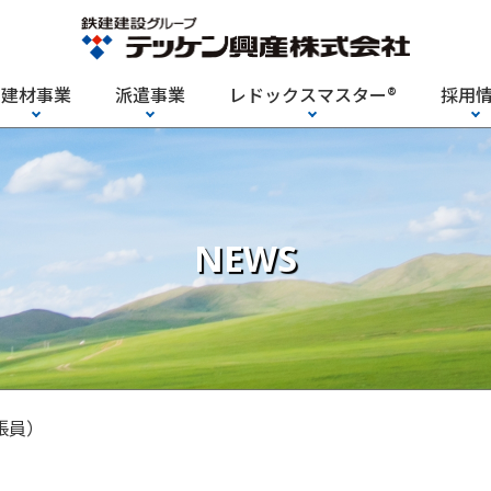
建材事業
派遣事業
レドックスマスター
®
採用
NEWS
張員）