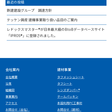
最近の投稿
鉄建建設グループ 調達方針
テッケン興産 建機事業取り扱い品目のご案内
レドックスマスター®が日本最大級のBtoBデータベースサイト
「IPROS®」に登録されました。
会社案内
建材事業
会社概要
タフメッシュシート
沿革
タフシート
組織図
レンズダンパー®
事業案内
テールパッキン
アクセス
本設利用PC工事桁
お問合せ（会社）
お問合せ（建材）