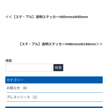
＜＜【ステ・アル】透明ステッカーH65mmxW65mm
投
稿
ナ
【ステ・アル】透明ステッカーH40mmxW160mm＞＞
ビ
ゲ
検索
ー
検索
シ
カテゴリー
ョ
お知らせ
（6）
ン
プレスリリース
（1）